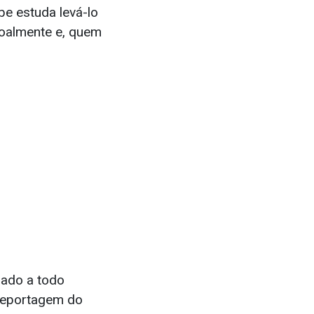
be estuda levá-lo
soalmente e, quem
gado a todo
 reportagem do