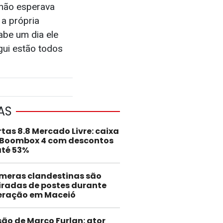
 não esperava
 a própria
abe um dia ele
gui estão todos
AS
rtas 8.8 Mercado Livre: caixa
 Boombox 4 com descontos
até 53%
meras clandestinas são
iradas de postes durante
eração em Maceió
são de Marco Furlan: ator