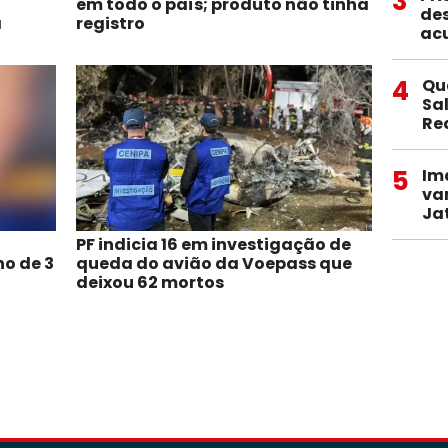
3
à
em todo o país; produto não tinha
des
a
registro
ac
4
Qu
Sa
Re
5
Im
va
Ja
PF indicia 16 em investigação de
no de 3
queda do avião da Voepass que
deixou 62 mortos