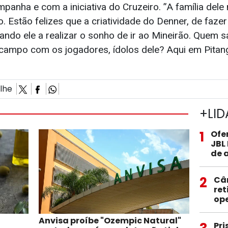
anha e com a iniciativa do Cruzeiro. ”A família dele
. Estão felizes que a criatividade do Denner, de fazer
ando ele a realizar o sonho de ir ao Mineirão. Quem s
campo com os jogadores, ídolos dele? Aqui em Pitan
ilhe
+LID
1
Ofe
JBL
de 
2
Câ
ret
op
Anvisa proíbe "Ozempic Natural"
Pri