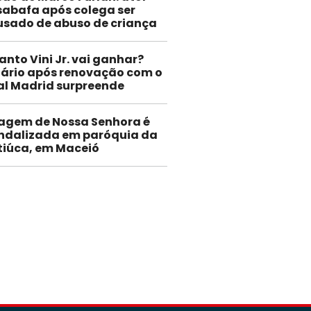
abafa após colega ser
usado de abuso de criança
anto Vini Jr. vai ganhar?
lário após renovação com o
al Madrid surpreende
agem de Nossa Senhora é
ndalizada em paróquia da
tiúca, em Maceió