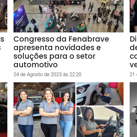
os
Congresso da Fenabrave
D
s
apresenta novidades e
d
soluções para o setor
c
automotivo
v
24 de Agosto de 2023 às 22:20
21 