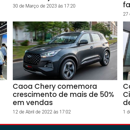
f
30 de Março de 2023 às 17:20
27 
a
Caoa Chery comemora
C
l
crescimento de mais de 50%
C
em vendas
d
12 de Abril de 2022 às 17:02
1 d