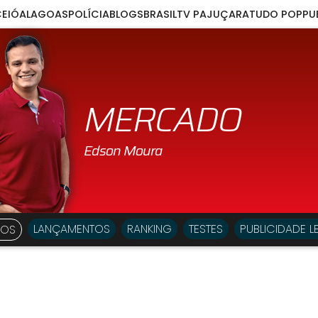
EIÓ
ALAGOAS
POLÍCIA
BLOGS
BRASIL
TV PAJUÇARA
TUDO POP
PU
MERCADO
LANÇAMENTOS
RANKING
TESTES
PUBLICIDADE L
EOS