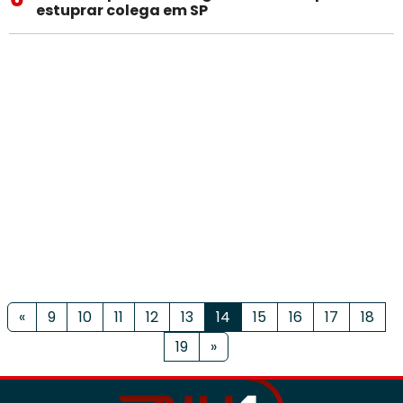
estuprar colega em SP
«
9
10
11
12
13
14
15
16
17
18
19
»