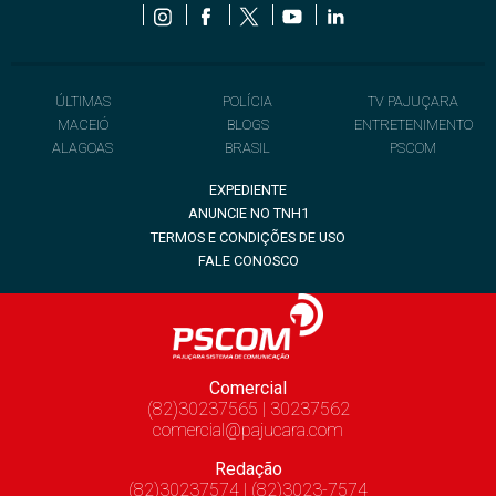
ÚLTIMAS
POLÍCIA
TV PAJUÇARA
MACEIÓ
BLOGS
ENTRETENIMENTO
ALAGOAS
BRASIL
PSCOM
EXPEDIENTE
ANUNCIE NO TNH1
TERMOS E CONDIÇÕES DE USO
FALE CONOSCO
Comercial
(82)30237565 | 30237562
comercial@pajucara.com
Redação
(82)30237574 | (82)3023-7574