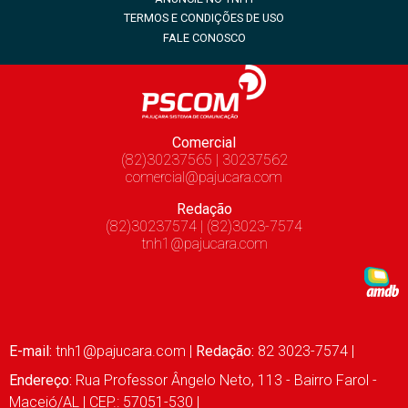
TERMOS E CONDIÇÕES DE USO
FALE CONOSCO
Comercial
(82)30237565 | 30237562
comercial@pajucara.com
Redação
(82)30237574 | (82)3023-7574
tnh1@pajucara.com
E-mail:
tnh1@pajucara.com
|
Redação:
82 3023-7574 |
Endereço:
Rua Professor Ângelo Neto, 113 - Bairro Farol -
Maceió/AL | CEP.: 57051-530 |