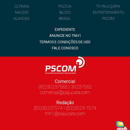
ÚLTIMAS
POLÍCIA
TV PAJUÇARA
MACEIÓ
BLOGS
ENTRETENIMENTO
ALAGOAS
BRASIL
PSCOM
EXPEDIENTE
ANUNCIE NO TNH1
TERMOS E CONDIÇÕES DE USO
FALE CONOSCO
Comercial
(82)30237565 | 30237562
comercial@pajucara.com
Redação
(82)30237574 | (82)3023-7574
tnh1@pajucara.com