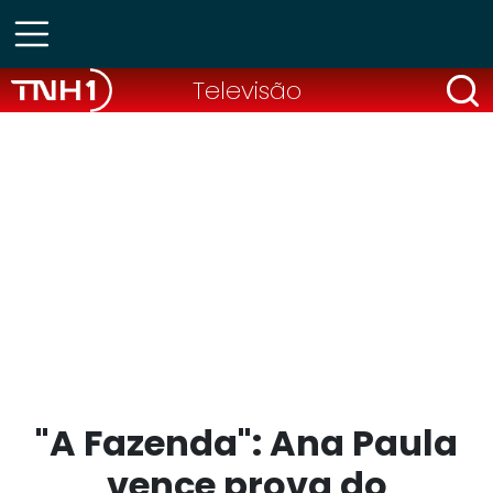
Televisão
"A Fazenda": Ana Paula
vence prova do