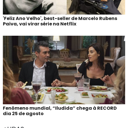
'Feliz Ano Velho', best-seller de Marcelo Rubens
Paiva, vai virar série na Netflix
Fenômeno mundial, “Iludida” chega à RECORD
dia 25 de agosto