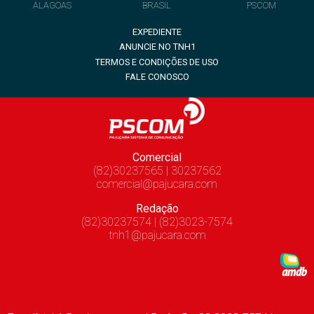
ALAGOAS
BRASIL
PSCOM
EXPEDIENTE
ANUNCIE NO TNH1
TERMOS E CONDIÇÕES DE USO
FALE CONOSCO
Comercial
(82)30237565 | 30237562
comercial@pajucara.com
Redação
(82)30237574 | (82)3023-7574
tnh1@pajucara.com