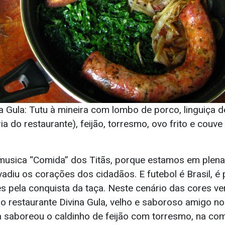
a Gula: Tutu à mineira com lombo de porco, linguiça 
ia do restaurante), feijão, torresmo, ovo frito e couve
 musica “Comida” dos Titãs, porque estamos em ple
nvadiu os corações dos cidadãos. E futebol é Brasil, é 
s pela conquista da taça. Neste cenário das cores ver
i o restaurante Divina Gula, velho e saboroso amigo 
a saboreou o caldinho de feijão com torresmo, na co