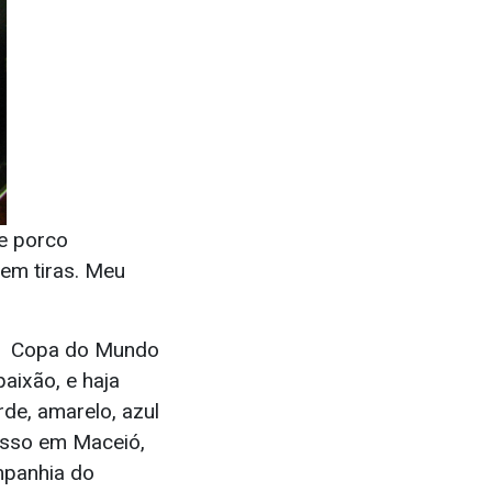
de porco
 em tiras. Meu
na Copa do Mundo
paixão, e haja
de, amarelo, azul
nosso em Maceió,
mpanhia do