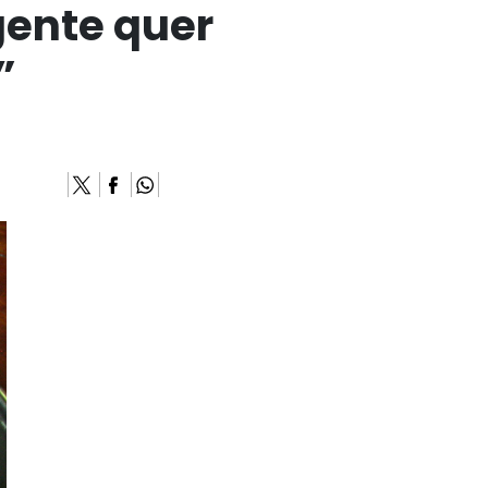
gente quer
”