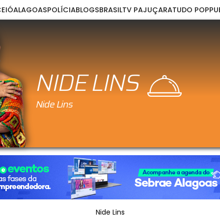
EIÓ
ALAGOAS
POLÍCIA
BLOGS
BRASIL
TV PAJUÇARA
TUDO POP
PU
NIDE LINS
Nide Lins