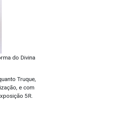
orma do Divina
quanto Truque,
lização, e com
 Exposição 5R.