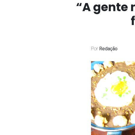
“A gente 
Por
Redação