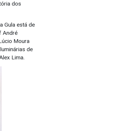
tória dos
na Gula está de
f André
 Lúcio Moura
 luminárias de
 Alex Lima.