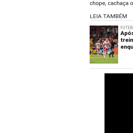
chope, cachaça o
LEIA TAMBÉM
FUTE
Após
trei
enqu