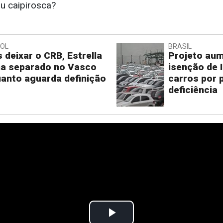
u caipirosca?
BOL
BRASIL
 deixar o CRB, Estrella
Projeto aum
na separado no Vasco
isenção de 
anto aguarda definição
carros por
deficiência