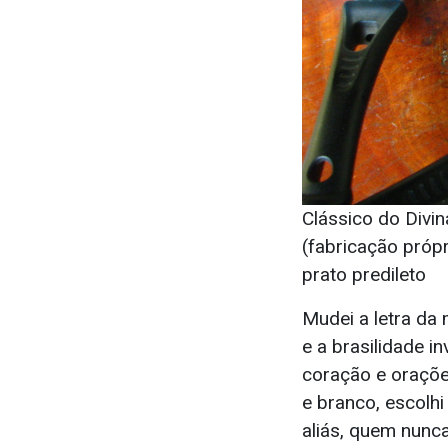
Clássico do Divin
(fabricação própr
prato predileto
Mudei a letra da
e a brasilidade i
coração e oraçõe
e branco, escolh
aliás, quem nunc