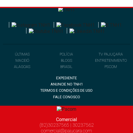
ÚLTIMAS
POLÍCIA
TV PAJUÇARA
MACEIÓ
BLOGS
ENTRETENIMENTO
ALAGOAS
BRASIL
PSCOM
EXPEDIENTE
ANUNCIE NO TNH1
TERMOS E CONDIÇÕES DE USO
FALE CONOSCO
Comercial
(82)30237565 | 30237562
comercial@pajucara.com