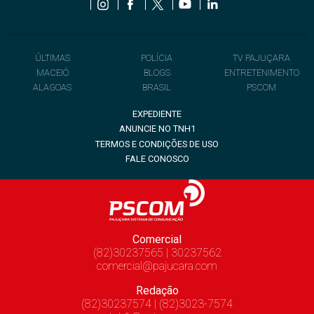
ÚLTIMAS
POLÍCIA
TV PAJUÇARA
MACEIÓ
BLOGS
ENTRETENIMENTO
ALAGOAS
BRASIL
PSCOM
EXPEDIENTE
ANUNCIE NO TNH1
TERMOS E CONDIÇÕES DE USO
FALE CONOSCO
Comercial
(82)30237565 | 30237562
comercial@pajucara.com
Redação
(82)30237574 | (82)3023-7574