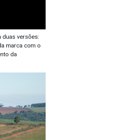
m duas versões:
 da marca com o
nto da