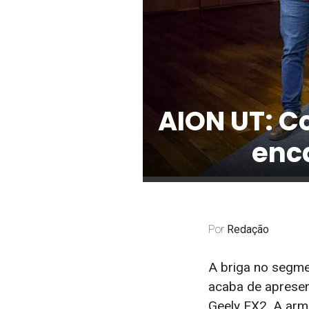
AION UT: C
enca
Por
Redação
A briga no segme
acaba de apresen
Geely EX2. A ar