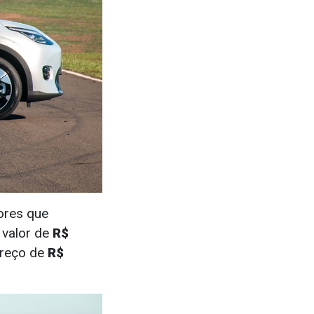
ores que
 valor de
R$
preço de
R$