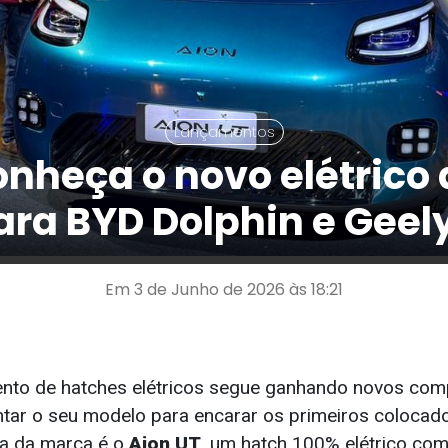
Lançamentos
onheça o novo elétrico
ra BYD Dolphin e Geel
Em 3 de Junho de 2026 às 18:21
nto de hatches elétricos segue ganhando novos com
tar o seu modelo para encarar os primeiros colocad
ma da marca é o
Aion UT
, um hatch 100% elétrico co