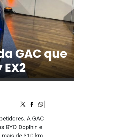
 da GAC que
y EX2
petidores. A GAC
os BYD Doplhin e
m mais de 310 km