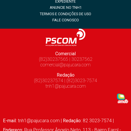
EXPEDIENTE
ANUNCIE NO TNH1
TERMOS E CONDIÇÕES DE USO
FALE CONOSCO
Comercial
(82)30237565 | 30237562
comercial@pajucara.com
Redação
(82)30237574 | (82)3023-7574
tnh1@pajucara.com
E-mail:
tnh1@pajucara.com
|
Redação:
82 3023-7574 |
Endereço:
Rua Professor Ângelo Neto, 113 - Bairro Farol -