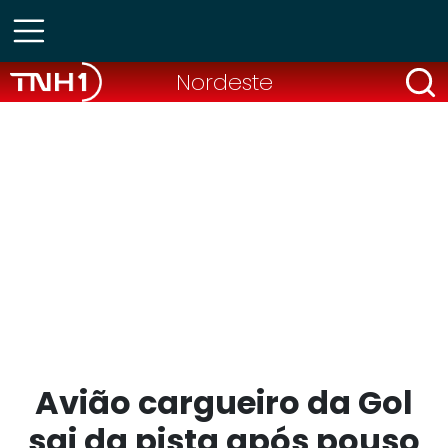
Nordeste
Avião cargueiro da Gol
sai da pista após pouso