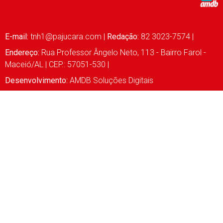
E-mail:
tnh1@pajucara.com
|
Redação:
82 3023-7574 |
Endereço:
Rua Professor Ângelo Neto, 113 - Bairro Farol -
Maceió/AL | CEP.: 57051-530 |
Desenvolvimento:
AMDB Soluções Digitais