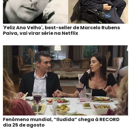
'Feliz Ano Velho', best-seller de Marcelo Rubens
Paiva, vai virar série na Netflix
Fenômeno mundial, “Iludida” chega à RECORD
dia 25 de agosto