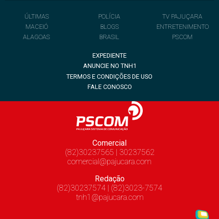
ÚLTIMAS
POLÍCIA
TV PAJUÇARA
MACEIÓ
BLOGS
ENTRETENIMENTO
ALAGOAS
BRASIL
PSCOM
EXPEDIENTE
ANUNCIE NO TNH1
TERMOS E CONDIÇÕES DE USO
FALE CONOSCO
Comercial
(82)30237565 | 30237562
comercial@pajucara.com
Redação
(82)30237574 | (82)3023-7574
tnh1@pajucara.com