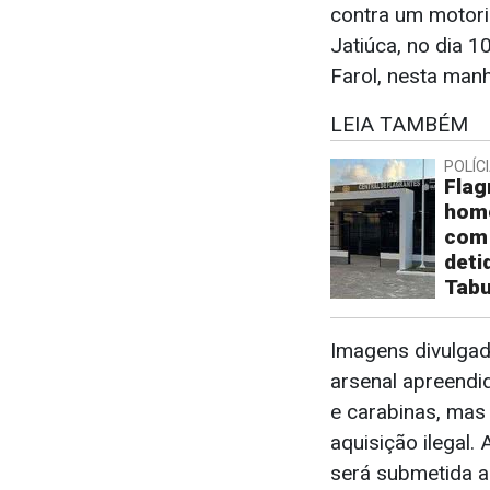
contra um motori
Jatiúca, no dia 1
Farol, nesta manh
LEIA TAMBÉM
POLÍC
Flag
hom
com 
deti
Tabu
Imagens divulgada
arsenal apreendid
e carabinas, mas 
aquisição ilegal
será submetida a