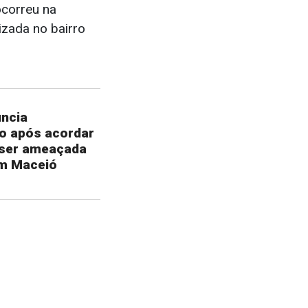
ocorreu na
izada no bairro
ncia
o após acordar
 ser ameaçada
em Maceió