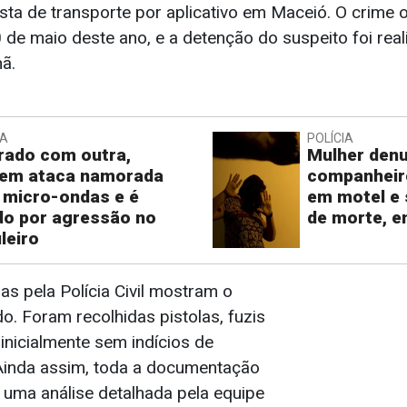
sta de transporte por aplicativo em Maceió. O crime 
0 de maio deste ano, e a detenção do suspeito foi real
ã.
IA
POLÍCIA
rado com outra,
Mulher denu
em ataca namorada
companheir
micro-ondas e é
em motel e
do por agressão no
de morte, 
leiro
s pela Polícia Civil mostram o
o. Foram recolhidas pistolas, fuzis
inicialmente sem indícios de
. Ainda assim, toda a documentação
 uma análise detalhada pela equipe