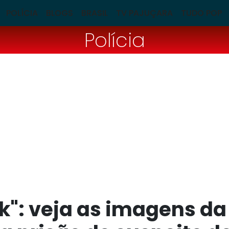
POLÍCIA
BLOGS
BRASIL
TV PAJUÇARA
TUDO POP
Polícia
k": veja as imagens da