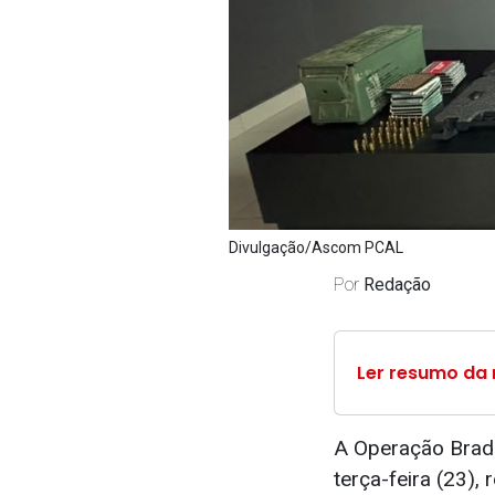
Divulgação/Ascom PCAL
Por
Redação
Ler resumo da 
A Operação Braddo
terça-feira (23), 