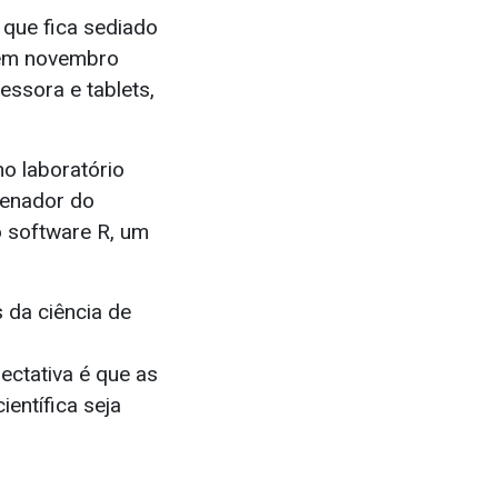
 que fica sediado
, em novembro
ssora e tablets,
o laboratório
denador do
o software R, um
 da ciência de
ectativa é que as
entífica seja