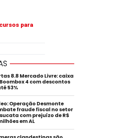
ecursos para
AS
rtas 8.8 Mercado Livre: caixa
 Boombox 4 com descontos
até 53%
deo: Operação Desmonte
bate fraude fiscal no setor
sucata com prejuízo de R$
milhões em AL
meras clandestinas são