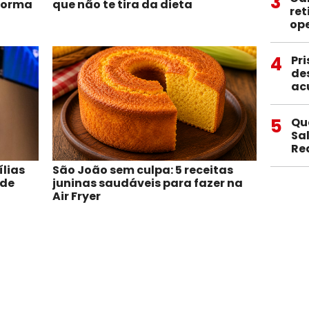
3
forma
que não te tira da dieta
ret
op
4
Pri
de
ac
5
Qu
Sa
Re
ílias
São João sem culpa: 5 receitas
 de
juninas saudáveis para fazer na
Air Fryer