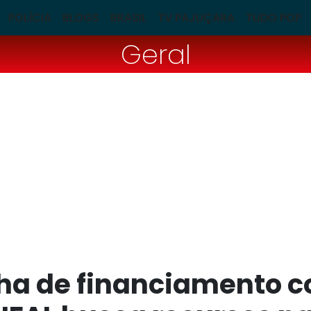
POLÍCIA
BLOGS
BRASIL
TV PAJUÇARA
TUDO POP
Geral
 de financiamento co