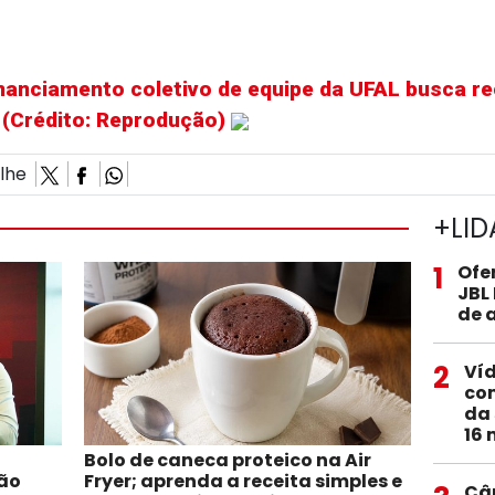
nanciamento coletivo de equipe da UFAL busca r
a (Crédito: Reprodução)
ilhe
+LID
1
Ofe
JBL
de 
2
Ví
com
da 
16 
Bolo de caneca proteico na Air
rão
Fryer; aprenda a receita simples e
Câ