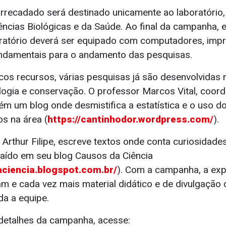
arrecadado será destinado unicamente ao laboratório,
Ciências Biológicas e da Saúde. Ao final da campanha
oratório deverá ser equipado com computadores, impre
ndamentais para o andamento das pesquisas.
 recursos, várias pesquisas já são desenvolvidas n
logia e conservação. O professor Marcos Vital, coor
ém um blog onde desmistifica a estatística e o uso d
os na área (
https://cantinhodor.wordpress.com/
).
Arthur Filipe, escreve textos onde conta curiosidades
raído em seu blog Causos da Ciência
aciencia.blogspot.com.br/
). Com a campanha, a exp
 e cada vez mais material didático e de divulgação ci
da a equipe.
detalhes da campanha, acesse: