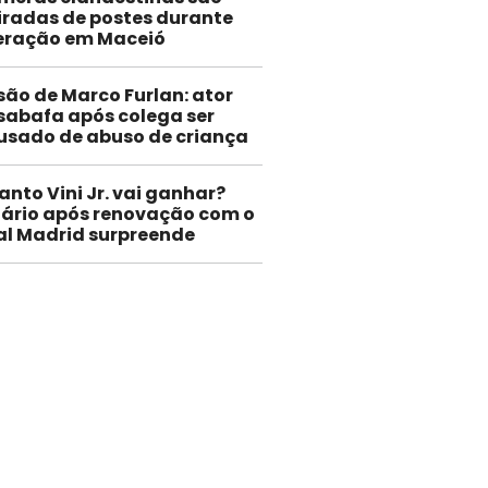
iradas de postes durante
eração em Maceió
são de Marco Furlan: ator
sabafa após colega ser
usado de abuso de criança
anto Vini Jr. vai ganhar?
lário após renovação com o
al Madrid surpreende