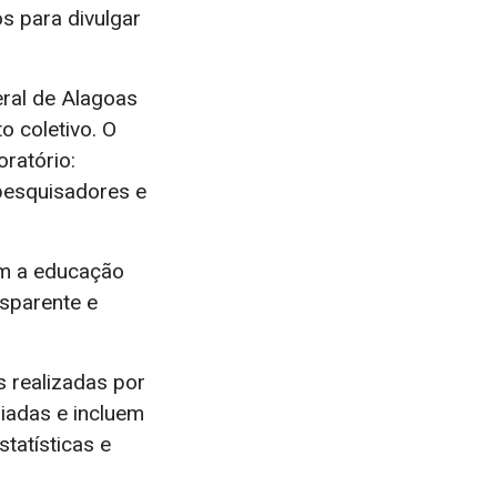
s para divulgar
eral de Alagoas
 coletivo. O
oratório:
 pesquisadores e
om a educação
nsparente e
 realizadas por
iadas e incluem
tatísticas e