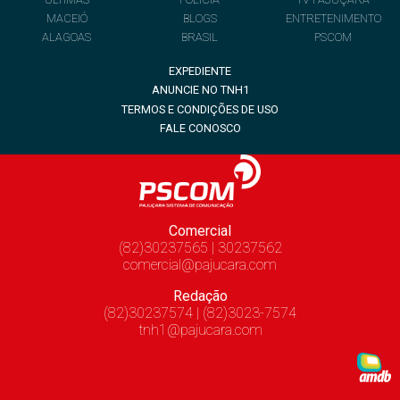
MACEIÓ
BLOGS
ENTRETENIMENTO
ALAGOAS
BRASIL
PSCOM
EXPEDIENTE
ANUNCIE NO TNH1
TERMOS E CONDIÇÕES DE USO
FALE CONOSCO
Comercial
(82)30237565 | 30237562
comercial@pajucara.com
Redação
(82)30237574 | (82)3023-7574
tnh1@pajucara.com