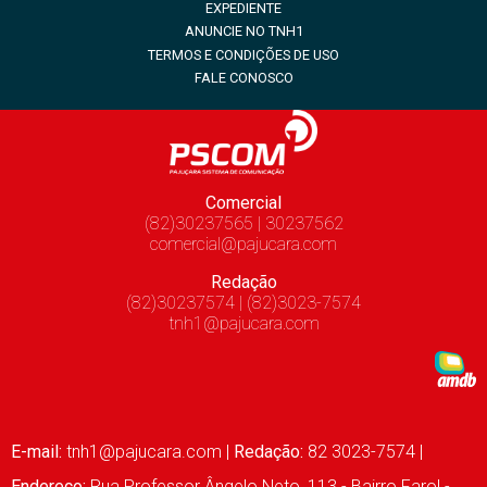
EXPEDIENTE
ANUNCIE NO TNH1
TERMOS E CONDIÇÕES DE USO
FALE CONOSCO
Comercial
(82)30237565 | 30237562
comercial@pajucara.com
Redação
(82)30237574 | (82)3023-7574
tnh1@pajucara.com
E-mail:
tnh1@pajucara.com
|
Redação:
82 3023-7574 |
Endereço:
Rua Professor Ângelo Neto, 113 - Bairro Farol -