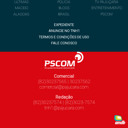
ÚLTIMAS
POLÍCIA
TV PAJUÇARA
MACEIÓ
BLOGS
ENTRETENIMENTO
ALAGOAS
BRASIL
PSCOM
EXPEDIENTE
ANUNCIE NO TNH1
TERMOS E CONDIÇÕES DE USO
FALE CONOSCO
Comercial
(82)30237565 | 30237562
comercial@pajucara.com
Redação
(82)30237574 | (82)3023-7574
tnh1@pajucara.com