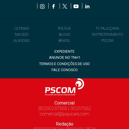
ÚLTIMAS
POLÍCIA
TV PAJUÇARA
MACEIÓ
BLOGS
ENTRETENIMENTO
ALAGOAS
BRASIL
PSCOM
EXPEDIENTE
ANUNCIE NO TNH1
TERMOS E CONDIÇÕES DE USO
FALE CONOSCO
Comercial
(82)30237565 | 30237562
comercial@pajucara.com
Redação