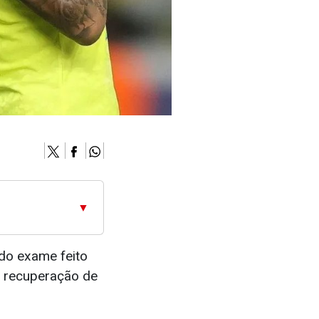
▼
 do exame feito
a recuperação de