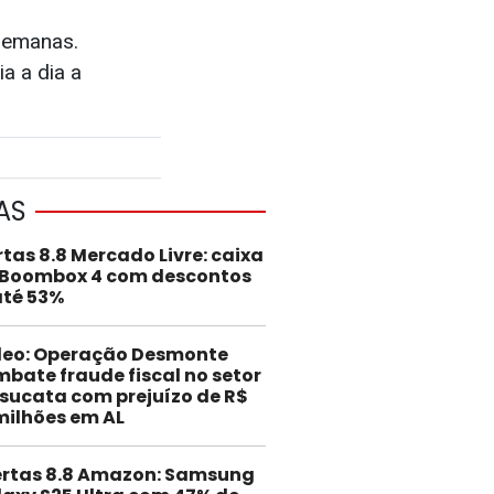
 semanas.
a a dia a
AS
rtas 8.8 Mercado Livre: caixa
 Boombox 4 com descontos
até 53%
deo: Operação Desmonte
bate fraude fiscal no setor
sucata com prejuízo de R$
milhões em AL
ertas 8.8 Amazon: Samsung