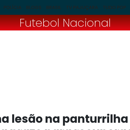
POLÍCIA
BLOGS
BRASIL
TV PAJUÇARA
TUDO POP
Futebol Nacional
a lesão na panturrilh