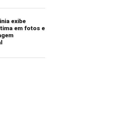
inia exibe
tima em fotos e
agem
l