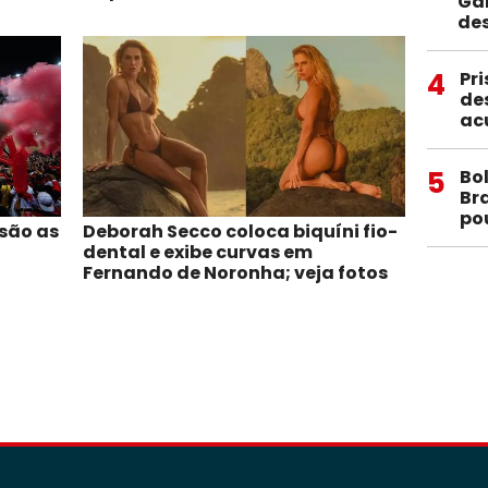
Gal
de
4
Pri
de
ac
5
Bo
Bra
po
 são as
Deborah Secco coloca biquíni fio-
dental e exibe curvas em
Fernando de Noronha; veja fotos