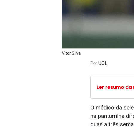
Vitor Silva
Por
UOL
Ler resumo da 
O médico da sele
na panturrilha d
duas a três sema