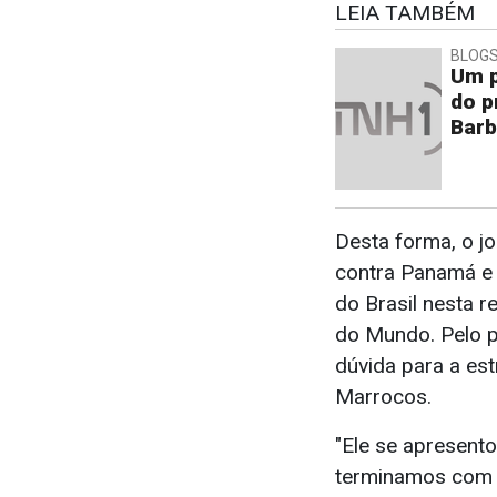
LEIA TAMBÉM
BLOGS
Um p
do p
Barb
Desta forma, o j
contra Panamá e 
do Brasil nesta r
do Mundo. Pelo 
dúvida para a est
Marrocos.
"Ele se apresent
terminamos com u