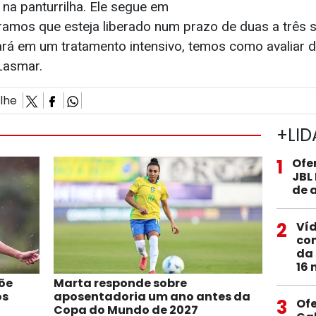
na panturrilha. Ele segue em
ramos que esteja liberado num prazo de duas a três
rá em um tratamento intensivo, temos como avaliar di
Lasmar.
ilhe
+LID
1
Ofe
JBL
de 
2
Ví
com
da 
16 
põe
Marta responde sobre
ós
aposentadoria um ano antes da
3
Of
Copa do Mundo de 2027