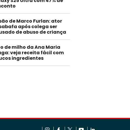
axy S25 Ultra com 47% de
sconto
são de Marco Furlan: ator
sabafa após colega ser
usado de abuso de criança
lo de milho da Ana Maria
ga: veja receita fácil com
ucos ingredientes