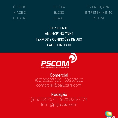
ÚLTIMAS
POLÍCIA
TV PAJUÇARA
MACEIÓ
BLOGS
ENTRETENIMENTO
ALAGOAS
BRASIL
PSCOM
EXPEDIENTE
ANUNCIE NO TNH1
TERMOS E CONDIÇÕES DE USO
FALE CONOSCO
Comercial
(82)30237565 | 30237562
comercial@pajucara.com
Redação
(82)30237574 | (82)3023-7574
tnh1@pajucara.com