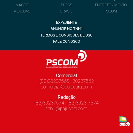
MACEIÓ
BLOGS
ENTRETENIMENTO
ALAGOAS
BRASIL
PSCOM
EXPEDIENTE
ANUNCIE NO TNH1
TERMOS E CONDIÇÕES DE USO
FALE CONOSCO
Comercial
(82)30237565 | 30237562
comercial@pajucara.com
Redação
(82)30237574 | (82)3023-7574
tnh1@pajucara.com