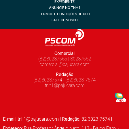
EXPEDIENTE
ANUNCIE NO TNH1
TERMOS E CONDIÇÕES DE USO
FALE CONOSCO
Comercial
(82)30237565 | 30237562
comercial@pajucara.com
Redação
(82)30237574 | (82)3023-7574
tnh1@pajucara.com
E-mail:
tnh1@pajucara.com
|
Redação:
82 3023-7574 |
Endereço:
Rua Professor Ângelo Neto, 113 - Bairro Farol -