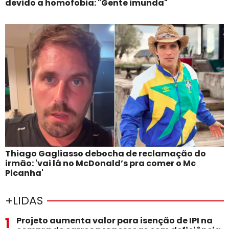
devido a homofobia: "Gente imunda"
Thiago Gagliasso debocha de reclamação do
irmão: 'vai lá no McDonald’s pra comer o Mc
Picanha'
+LIDAS
1
Projeto aumenta valor para isenção de IPI na