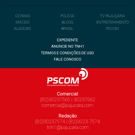
ÚLTIMAS
POLÍCIA
TV PAJUÇARA
MACEIÓ
BLOGS
ENTRETENIMENTO
ALAGOAS
BRASIL
PSCOM
EXPEDIENTE
ANUNCIE NO TNH1
TERMOS E CONDIÇÕES DE USO
FALE CONOSCO
Comercial
(82)30237565 | 30237562
comercial@pajucara.com
Redação
(82)30237574 | (82)3023-7574
tnh1@pajucara.com