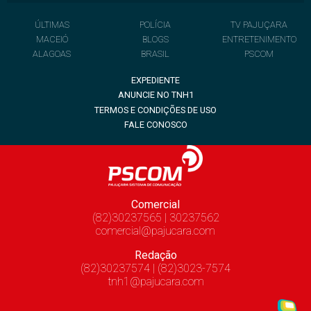
ÚLTIMAS
POLÍCIA
TV PAJUÇARA
MACEIÓ
BLOGS
ENTRETENIMENTO
ALAGOAS
BRASIL
PSCOM
EXPEDIENTE
ANUNCIE NO TNH1
TERMOS E CONDIÇÕES DE USO
FALE CONOSCO
Comercial
(82)30237565 | 30237562
comercial@pajucara.com
Redação
(82)30237574 | (82)3023-7574
tnh1@pajucara.com