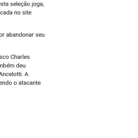
sta seleção joga,
icada no site
 por abandonar seu
asco Charles
também deu
ncelotti. A
cendo o atacante