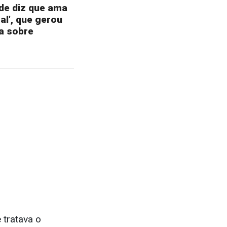
de diz que ama
tal', que gerou
a sobre
 tratava o