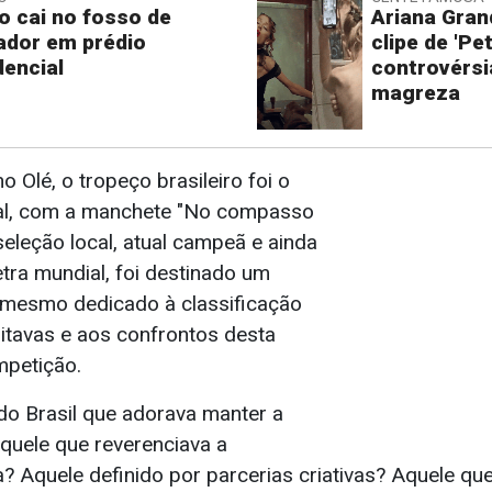
o cai no fosso de
Ariana Gran
ador em prédio
clipe de 'Pe
dencial
controvérsi
magreza
o Olé, o tropeço brasileiro foi o
pal, com a manchete "No compasso
eleção local, atual campeã e ainda
etra mundial, foi destinado um
 mesmo dedicado à classificação
oitavas e aos confrontos desta
mpetição.
do Brasil que adorava manter a
quele que reverenciava a
a? Aquele definido por parcerias criativas? Aquele que