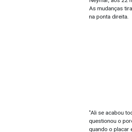
Neymar, aos 22 m
As mudanças tir
na ponta direita.
"Ali se acabou to
questionou o porq
quando o placar e