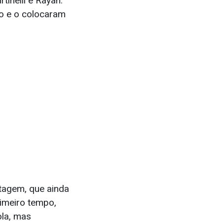
inelli e Rayan.
o e o colocaram
rtagem, que ainda
rimeiro tempo,
ola, mas