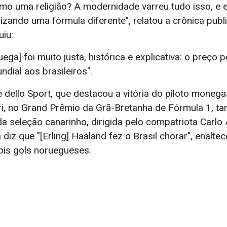
omo uma religião? A modernidade varreu tudo isso, e e
lizando uma fórmula diferente", relatou a crônica publ
uiu:
ruega] foi muito justa, histórica e explicativa: o preço
dial aos brasileiros".
re dello Sport, que destacou a vitória do piloto moneg
ari, no Grand Prêmio da Grã-Bretanha de Fórmula 1, 
 seleção canarinho, dirigida pelo compatriota Carlo A
iz que "[Erling] Haaland fez o Brasil chorar", enalte
is gols noruegueses.