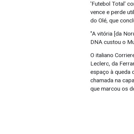
'Futebol Total' c
vence e perde uti
do Olé, que concl
"A vitória [da No
DNA custou o Mun
O italiano Corrie
Leclerc, da Ferr
espaço à queda da
chamada na capa d
que marcou os do