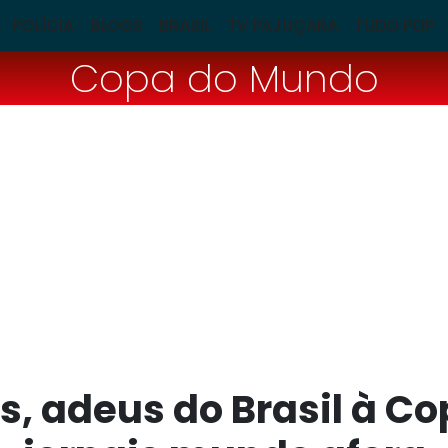
POLÍCIA
BLOGS
BRASIL
TV PAJUÇARA
TUDO POP
Copa do Mundo
s, adeus do Brasil à 