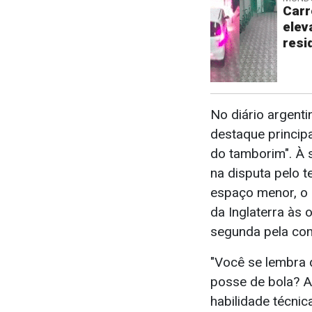
Carr
elev
resi
No diário argentin
destaque princi
do tamborim". À s
na disputa pelo t
espaço menor, o
da Inglaterra às 
segunda pela co
"Você se lembra 
posse de bola? A
habilidade técnic