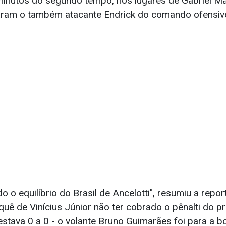
inutos do segundo tempo, nos lugares de Gabriel Mart
aram o também atacante Endrick do comando ofensiv
do o equilíbrio do Brasil de Ancelotti", resumiu a repo
uê de Vinícius Júnior não ter cobrado o pênalti do p
stava 0 a 0 - o volante Bruno Guimarães foi para a b