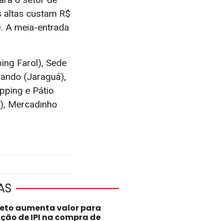
s altas custam R$
0. A meia-entrada
ing Farol), Sede
mando (Jaraguá),
pping e Pátio
a), Mercadinho
AS
jeto aumenta valor para
nção de IPI na compra de