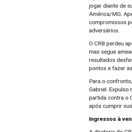
jogar diante de s
América/MG. Apes
compromissos pod
adversários.
O CRB perdeu ape
mas segue ameaça
resultados desfav
pontos e fazer a
Para o confronto,
Gabriel. Expulso 
partida contra o
após cumprir su
Ingressos à ve
A diretoria do CR