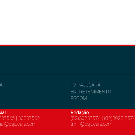
IA
TV PAJUÇARA
ENTRETENIMENTO
L
PSCOM
ial
Redação
237565 | 30237562
(82)30237574 | (82)3023-757
ial@pajucara.com
tnh1@pajucara.com