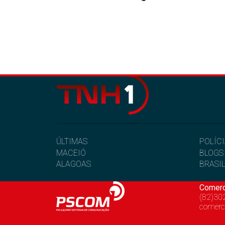
ÚLTIMAS
POLÍC
MACEIÓ
BLOGS
ALAGOAS
BRASI
Comerc
(82)30
comerc