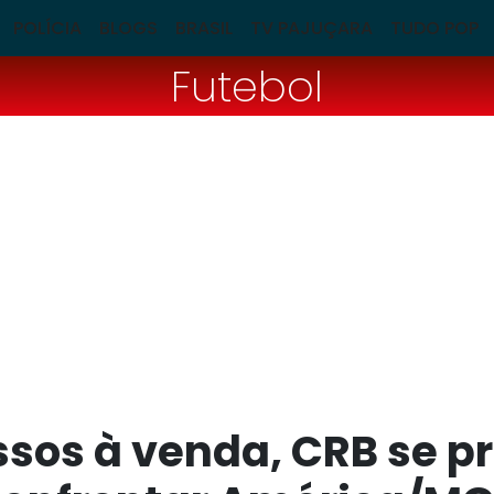
POLÍCIA
BLOGS
BRASIL
TV PAJUÇARA
TUDO POP
Futebol
sos à venda, CRB se p