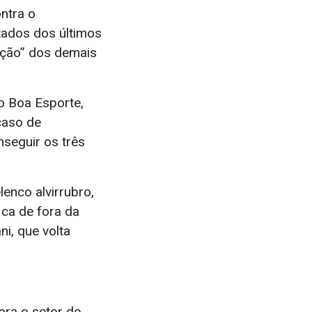
ontra o
tados dos últimos
ação” dos demais
o Boa Esporte,
caso de
nseguir os três
lenco alvirrubro,
ica de fora da
i, que volta
ara o setor de