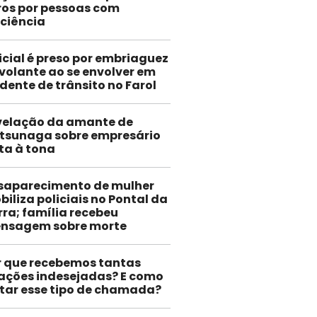
ros por pessoas com
iciência
icial é preso por embriaguez
volante ao se envolver em
dente de trânsito no Farol
velação da amante de
tsunaga sobre empresário
ta à tona
saparecimento de mulher
iliza policiais no Pontal da
rra; família recebeu
nsagem sobre morte
r que recebemos tantas
gações indesejadas? E como
itar esse tipo de chamada?