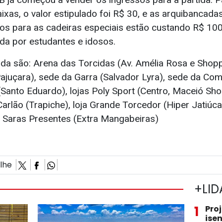
xas, o valor estipulado foi R$ 30, e as arquibancada
sos para as cadeiras especiais estão custando R$ 10
a por estudantes e idosos.
da são: Arena das Torcidas (Av. Amélia Rosa e Shopp
ajuçara), sede da Garra (Salvador Lyra), sede da Co
(Santo Eduardo), lojas Poly Sport (Centro, Maceió Sho
arlão (Trapiche), loja Grande Torcedor (Hiper Jatiúc
 e Saras Presentes (Extra Mangabeiras)
ilhe
+LID
1
Pro
ise