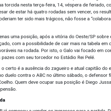
ua torcida nesta terça-feira, 14, véspera de feriado, c
ar de estar há quatro rodadas sem vencer, os resul
eriam ter sido mais trágicos, não fosse a “colabor
nas uma posição, após a vitória do Oeste/SP sobre 
do, com a possibilidade de cair mais na tabela em 
oráveis na rodada. Por isto, o Galo vai focado em co
s pazes com seu torcedor no Estádio Rei Pelé.
 o certo é a ausência do zagueiro e atual capitão do e
no duelo contra o ABC no último sábado, o defensor f
 Coelho. Quem deve ocupar sua posição é Diego Jussan
spensão.
nda
B já começou a vender os ingressos para a partida. P