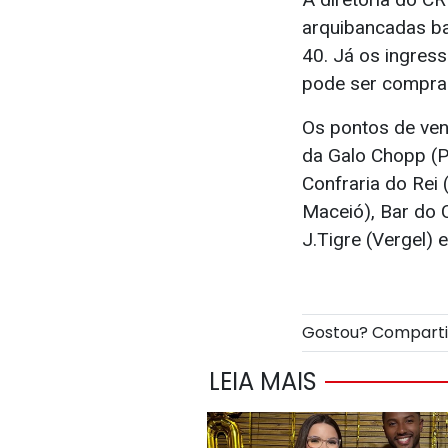
arquibancadas bai
40. Já os ingres
pode ser comprad
Os pontos de ven
da Galo Chopp (P
Confraria do Rei 
Maceió), Bar do C
J.Tigre (Vergel)
Gostou? Compart
LEIA MAIS