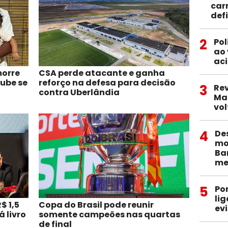
car
def
2
Pol
ao 
aci
morre
CSA perde atacante e ganha
lube se
reforço na defesa para decisão
3
Re
contra Uberlândia
Ma
vol
4
De
mob
Ba
me
5
Po
li
$ 1,5
Copa do Brasil pode reunir
ev
 livro
somente campeões nas quartas
de final