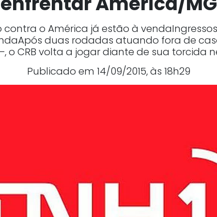
enfrentar América/MG
o contra o América já estão à vendaIngressos
endaApós duas rodadas atuando fora de ca
–, o CRB volta a jogar diante de sua torcida ne
Publicado em 14/09/2015, às 18h29