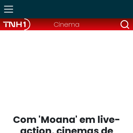
Cinema
Com 'Moana' em live-
action, cinemas de