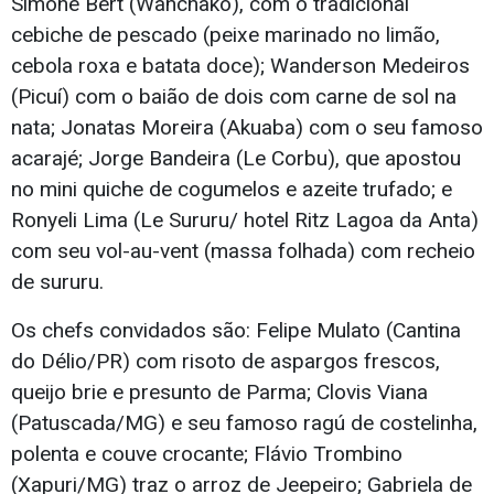
Simone Bert (Wanchako), com o tradicional
cebiche de pescado (peixe marinado no limão,
cebola roxa e batata doce); Wanderson Medeiros
(Picuí) com o baião de dois com carne de sol na
nata; Jonatas Moreira (Akuaba) com o seu famoso
acarajé; Jorge Bandeira (Le Corbu), que apostou
no mini quiche de cogumelos e azeite trufado; e
Ronyeli Lima (Le Sururu/ hotel Ritz Lagoa da Anta)
com seu vol-au-vent (massa folhada) com recheio
de sururu.
Os chefs convidados são: Felipe Mulato (Cantina
do Délio/PR) com risoto de aspargos frescos,
queijo brie e presunto de Parma; Clovis Viana
(Patuscada/MG) e seu famoso ragú de costelinha,
polenta e couve crocante; Flávio Trombino
(Xapuri/MG) traz o arroz de Jeepeiro; Gabriela de