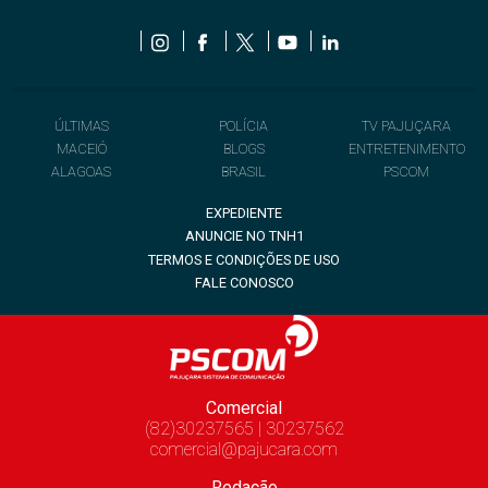
ÚLTIMAS
POLÍCIA
TV PAJUÇARA
MACEIÓ
BLOGS
ENTRETENIMENTO
ALAGOAS
BRASIL
PSCOM
EXPEDIENTE
ANUNCIE NO TNH1
TERMOS E CONDIÇÕES DE USO
FALE CONOSCO
Comercial
(82)30237565 | 30237562
comercial@pajucara.com
Redação