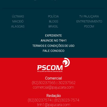
ÚLTIMAS
POLÍCIA
TV PAJUÇARA
MACEIÓ
BLOGS
ENTRETENIMENTO
ALAGOAS
BRASIL
PSCOM
EXPEDIENTE
ANUNCIE NO TNH1
TERMOS E CONDIÇÕES DE USO
FALE CONOSCO
Comercial
(82)30237565 | 30237562
comercial@pajucara.com
Redação
(82)30237574 | (82)3023-7574
tnh1@pajucara.com