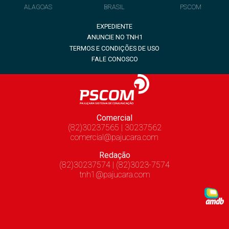
ALAGOAS
BRASIL
PSCOM
EXPEDIENTE
ANUNCIE NO TNH1
TERMOS E CONDIÇÕES DE USO
FALE CONOSCO
Comercial
(82)30237565 | 30237562
comercial@pajucara.com
Redação
(82)30237574 | (82)3023-7574
tnh1@pajucara.com