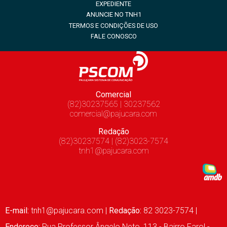
EXPEDIENTE
ANUNCIE NO TNH1
TERMOS E CONDIÇÕES DE USO
FALE CONOSCO
Comercial
(82)30237565 | 30237562
comercial@pajucara.com
Redação
(82)30237574 | (82)3023-7574
tnh1@pajucara.com
E-mail:
tnh1@pajucara.com
|
Redação:
82 3023-7574 |
Endereço:
Rua Professor Ângelo Neto, 113 - Bairro Farol -