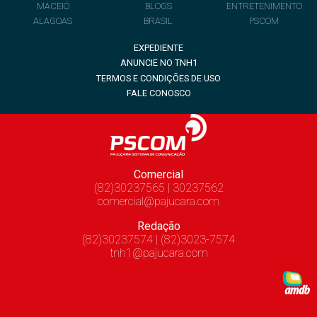
MACEIÓ
BLOGS
ENTRETENIMENTO
ALAGOAS
BRASIL
PSCOM
EXPEDIENTE
ANUNCIE NO TNH1
TERMOS E CONDIÇÕES DE USO
FALE CONOSCO
Comercial
(82)30237565 | 30237562
comercial@pajucara.com
Redação
(82)30237574 | (82)3023-7574
tnh1@pajucara.com