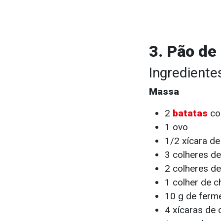
3. Pão de
Ingrediente
Massa
2
batatas
co
1 ovo
1/2 xícara de
3 colheres d
2 colheres d
1 colher de c
10 g de ferm
4 xícaras de 