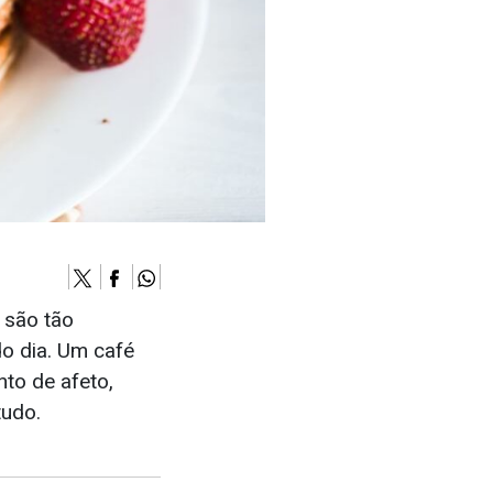
 são tão
do dia. Um café
to de afeto,
tudo.