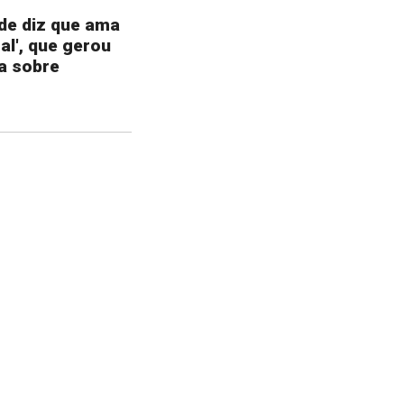
de diz que ama
tal', que gerou
a sobre