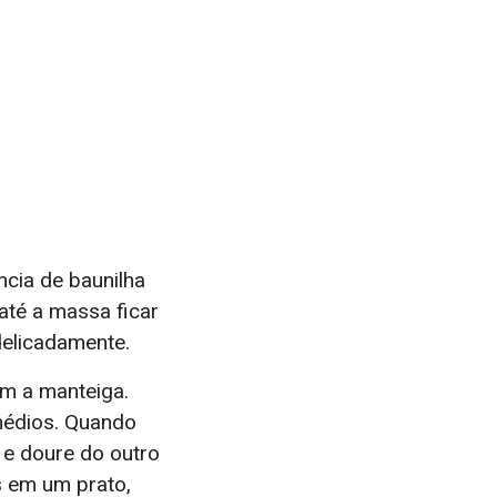
ncia de baunilha
até a massa ficar
delicadamente.
om a manteiga.
médios. Quando
 e doure do outro
s em um prato,