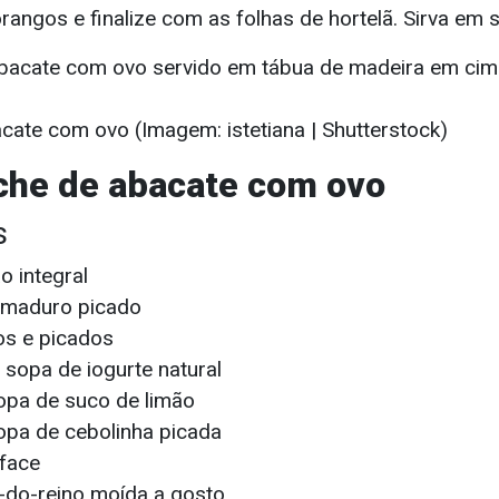
angos e finalize com as folhas de hortelã. Sirva em 
cate com ovo (Imagem: istetiana | Shutterstock)
che de abacate com ovo
s
o integral
maduro picado
os e picados
 sopa de iogurte natural
opa de suco de limão
opa de cebolinha picada
lface
a-do-reino moída a gosto