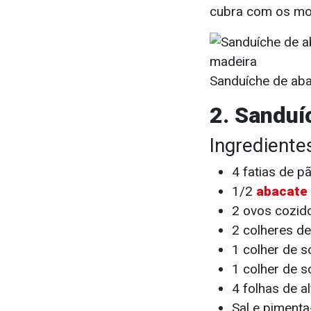
cubra com os mor
Sanduíche de aba
2. Sanduí
Ingrediente
4 fatias de pã
1/2
abacate
2 ovos cozid
2 colheres de
1 colher de s
1 colher de s
4 folhas de a
Sal e piment