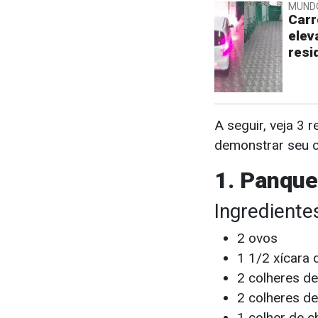
MUND
Carr
elev
resi
A seguir, veja 3 
demonstrar seu c
1. Panqu
Ingrediente
2 ovos
1 1/2 xícara d
2 colheres de
2 colheres d
1 colher de c