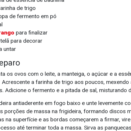
arinha de trigo
sopa de fermento em pó
al
r
a
ngo
para finalizar
telã para decorar
a untar
eparo
ta os ovos com o leite, a manteiga, o açúcar e a essê
. Acrescente a farinha de trigo aos poucos, mexendo 
. Adicione o fermento e a pitada de sal, misturando 
deira antiaderente em fogo baixo e unte levemente c
 porções de massa na frigideira, formando discos 
s na superfície e as bordas começarem a firmar, vire
rocesso até terminar toda a massa. Sirva as panqueca