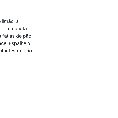
 limão, a
ar uma pasta.
 fatias de pão
ace. Espalhe o
stantes de pão