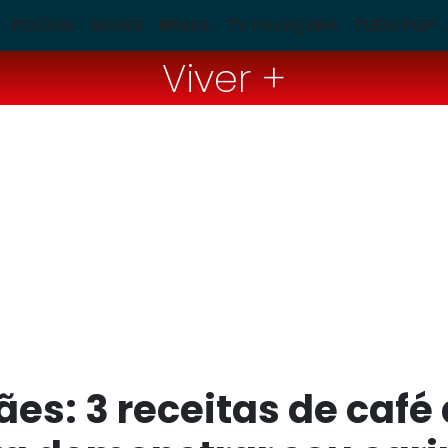
POLÍCIA
BLOGS
BRASIL
TV PAJUÇARA
TUDO POP
Viver +
ães: 3 receitas de caf