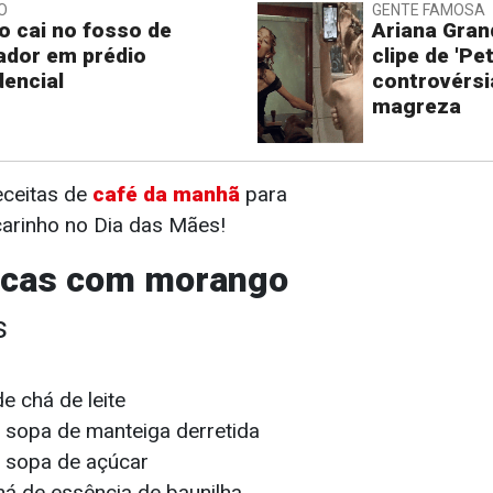
O
GENTE FAMOSA
o cai no fosso de
Ariana Gran
ador em prédio
clipe de 'Pe
dencial
controvérsi
magreza
receitas de
café da manhã
para
arinho no Dia das Mães!
ecas com morango
s
e chá de leite
 sopa de manteiga derretida
e sopa de açúcar
há de essência de baunilha