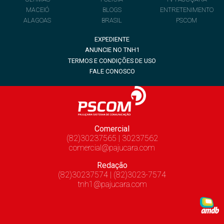
MACEIÓ
BLOGS
ENTRETENIMENTO
ALAGOAS
BRASIL
PSCOM
EXPEDIENTE
ANUNCIE NO TNH1
TERMOS E CONDIÇÕES DE USO
FALE CONOSCO
Comercial
(82)30237565 | 30237562
comercial@pajucara.com
Redação
(82)30237574 | (82)3023-7574
tnh1@pajucara.com