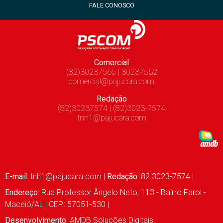
FALE CONOSCO
Comercial
(82)30237565 | 30237562
comercial@pajucara.com
Redação
(82)30237574 | (82)3023-7574
tnh1@pajucara.com
E-mail:
tnh1@pajucara.com
|
Redação:
82 3023-7574 |
Endereço:
Rua Professor Ângelo Neto, 113 - Bairro Farol -
Maceió/AL | CEP.: 57051-530 |
Desenvolvimento:
AMDB Soluções Digitais