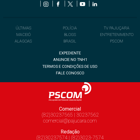
ÚLTIMAS
POLÍCIA
TV PAJUÇARA
MACEIÓ
BLOGS
ENTRETENIMENTO
ALAGOAS
BRASIL
PSCOM
EXPEDIENTE
ANUNCIE NO TNH1
TERMOS E CONDIÇÕES DE USO
FALE CONOSCO
Comercial
(82)30237565 | 30237562
comercial@pajucara.com
Redação
(82)30237574 | (82)3023-7574