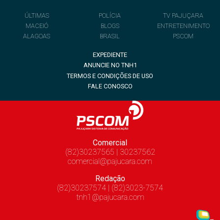
ÚLTIMAS
POLÍCIA
TV PAJUÇARA
MACEIÓ
BLOGS
ENTRETENIMENTO
ALAGOAS
BRASIL
PSCOM
EXPEDIENTE
ANUNCIE NO TNH1
TERMOS E CONDIÇÕES DE USO
FALE CONOSCO
Comercial
(82)30237565 | 30237562
comercial@pajucara.com
Redação
(82)30237574 | (82)3023-7574
tnh1@pajucara.com