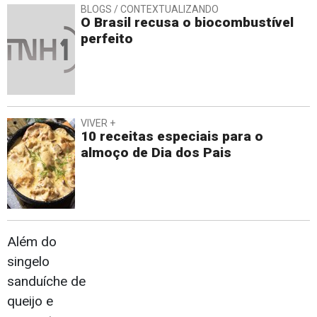
BLOGS / CONTEXTUALIZANDO
O Brasil recusa o biocombustível
perfeito
VIVER +
10 receitas especiais para o
almoço de Dia dos Pais
Além do
singelo
sanduíche de
queijo e