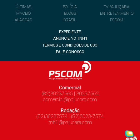
ÚLTIMAS
POLÍCIA
TV PAJUÇARA
MACEIÓ
BLOGS
ENTRETENIMENTO
ALAGOAS
BRASIL
PSCOM
EXPEDIENTE
ANUNCIE NO TNH1
TERMOS E CONDIÇÕES DE USO
FALE CONOSCO
Comercial
(82)30237565 | 30237562
comercial@pajucara.com
Redação
(82)30237574 | (82)3023-7574
tnh1@pajucara.com