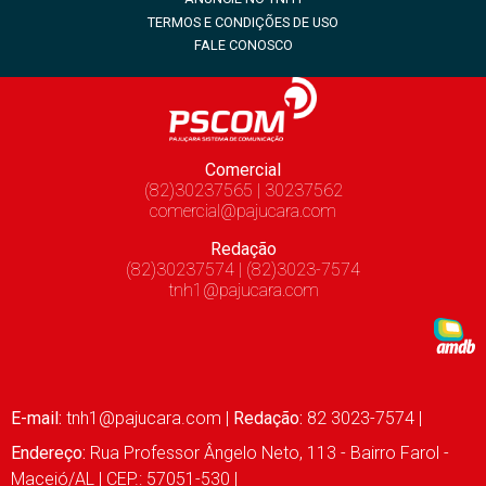
TERMOS E CONDIÇÕES DE USO
FALE CONOSCO
Comercial
(82)30237565 | 30237562
comercial@pajucara.com
Redação
(82)30237574 | (82)3023-7574
tnh1@pajucara.com
E-mail:
tnh1@pajucara.com
|
Redação:
82 3023-7574 |
Endereço:
Rua Professor Ângelo Neto, 113 - Bairro Farol -
Maceió/AL | CEP.: 57051-530 |