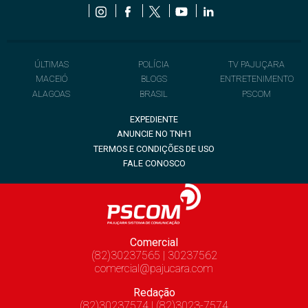
ÚLTIMAS
POLÍCIA
TV PAJUÇARA
MACEIÓ
BLOGS
ENTRETENIMENTO
ALAGOAS
BRASIL
PSCOM
EXPEDIENTE
ANUNCIE NO TNH1
TERMOS E CONDIÇÕES DE USO
FALE CONOSCO
Comercial
(82)30237565 | 30237562
comercial@pajucara.com
Redação
(82)30237574 | (82)3023-7574