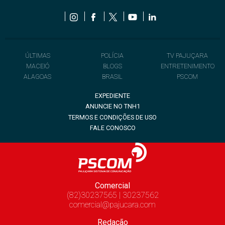
ÚLTIMAS
POLÍCIA
TV PAJUÇARA
MACEIÓ
BLOGS
ENTRETENIMENTO
ALAGOAS
BRASIL
PSCOM
EXPEDIENTE
ANUNCIE NO TNH1
TERMOS E CONDIÇÕES DE USO
FALE CONOSCO
Comercial
(82)30237565 | 30237562
comercial@pajucara.com
Redação