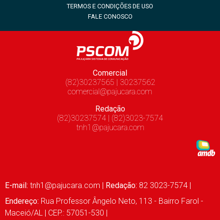
TERMOS E CONDIÇÕES DE USO
FALE CONOSCO
Comercial
(82)30237565 | 30237562
comercial@pajucara.com
Redação
(82)30237574 | (82)3023-7574
tnh1@pajucara.com
E-mail:
tnh1@pajucara.com
|
Redação:
82 3023-7574 |
Endereço:
Rua Professor Ângelo Neto, 113 - Bairro Farol -
Maceió/AL | CEP.: 57051-530 |