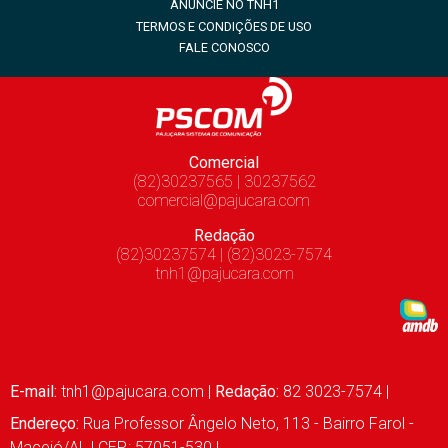
ANUNCIE NO TNH1
TERMOS E CONDIÇÕES DE USO
FALE CONOSCO
Comercial
(82)30237565 | 30237562
comercial@pajucara.com
Redação
(82)30237574 | (82)3023-7574
tnh1@pajucara.com
E-mail:
tnh1@pajucara.com
|
Redação:
82 3023-7574 |
Endereço:
Rua Professor Ângelo Neto, 113 - Bairro Farol -
Maceió/AL | CEP.: 57051-530 |