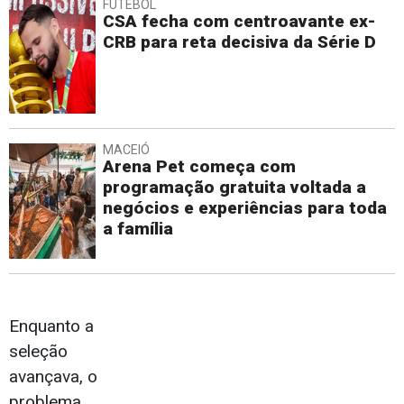
FUTEBOL
CSA fecha com centroavante ex-
CRB para reta decisiva da Série D
MACEIÓ
Arena Pet começa com
programação gratuita voltada a
negócios e experiências para toda
a família
Enquanto a
seleção
avançava, o
problema