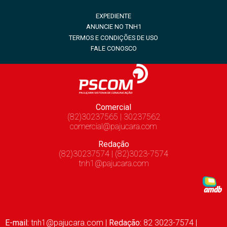
EXPEDIENTE
ANUNCIE NO TNH1
TERMOS E CONDIÇÕES DE USO
FALE CONOSCO
Comercial
(82)30237565 | 30237562
comercial@pajucara.com
Redação
(82)30237574 | (82)3023-7574
tnh1@pajucara.com
E-mail:
tnh1@pajucara.com
|
Redação:
82 3023-7574 |