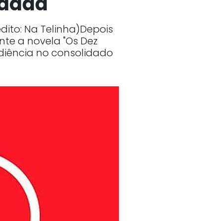
idada
ito: Na Telinha)Depois
te a novela "Os Dez
diência no consolidado