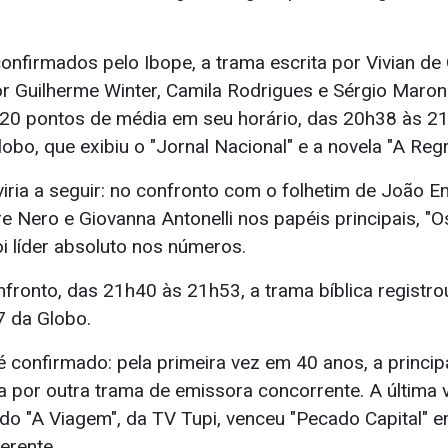
firmados pelo Ibope, a trama escrita por Vivian de O
r Guilherme Winter, Camila Rodrigues e Sérgio Maron
), 20 pontos de média em seu horário, das 20h38 às 2
bo, que exibiu o "Jornal Nacional" e a novela "A Reg
viria a seguir: no confronto com o folhetim de João E
e Nero e Giovanna Antonelli nos papéis principais, "
 líder absoluto nos números.
nfronto, das 21h40 às 21h53, a trama bíblica registr
7 da Globo.
 confirmado: pela primeira vez em 40 anos, a princip
 por outra trama de emissora concorrente. A última v
ndo "A Viagem", da TV Tupi, venceu "Pecado Capital"
erente.