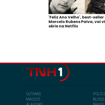
'Feliz Ano Velho', best-seller
Marcelo Rubens Paiva, vai v
série na Netflix
ÚLTIMAS
POLÍC
MACEIÓ
BLOGS
ALAGOAS
BRASI