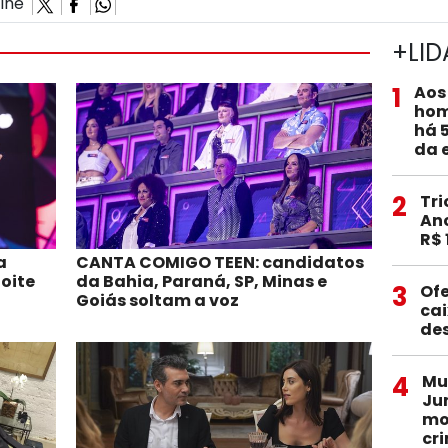
ilhe
+LID
1
Aos
hom
há 
da 
2
Tri
Anc
R$ 
a
CANTA COMIGO TEEN: candidatos
oite
da Bahia, Paraná, SP, Minas e
3
Ofe
Goiás soltam a voz
ca
de
4
Mu
Ju
mo
cr