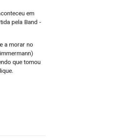
 aconteceu em
tida pela Band -
e a morar no
 Zimmermann)
izendo que tomou
ique.