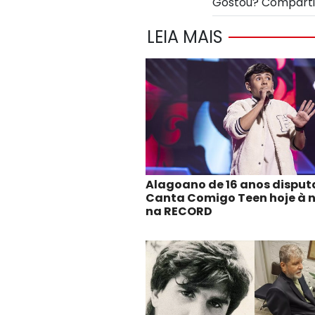
Gostou? Compart
LEIA MAIS
Alagoano de 16 anos disput
Canta Comigo Teen hoje à n
na RECORD