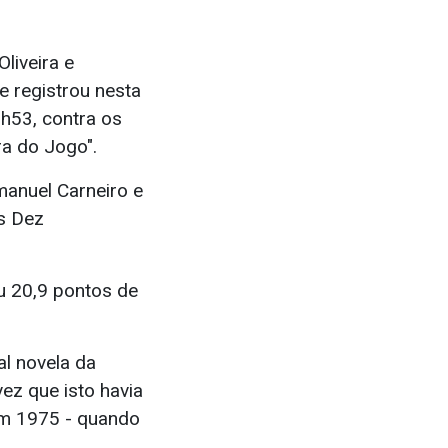
liveira e
e registrou nesta
1h53, contra os
ra do Jogo".
manuel Carneiro e
Os Dez
ou 20,9 pontos de
al novela da
ez que isto havia
 em 1975 - quando