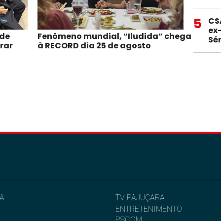
5
CS
ex
 de
Fenômeno mundial, “Iludida” chega
Sér
irar
à RECORD dia 25 de agosto
IA
TV PAJUÇARA
ENTRETENIMENTO
L
PSCOM