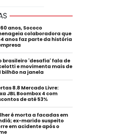
AS
 60 anos, Sococo
enageia colaboradora que
54 anos faz parte da história
empresa
o brasileiro 'desafia' fala de
elotti e movimenta mais de
1 bilhão na janela
rtas 8.8 Mercado Livre:
ixa JBL Boombox 4 com
scontos de até 53%
lher é morta a facadas em
ndiá; ex-marido suspeito
rre em acidente após o
ime