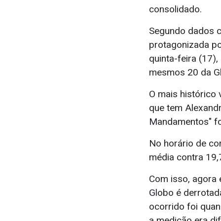
consolidado.
Segundo dados con
protagonizada po
quinta-feira (17
mesmos 20 da Glo
O mais histórico 
que tem Alexandr
Mandamentos" foi
No horário de co
média contra 19,
Com isso, agora é
Globo é derrotada
ocorrido foi qua
a medição era dif