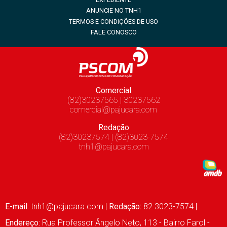
ANUNCIE NO TNH1
TERMOS E CONDIÇÕES DE USO
FALE CONOSCO
Comercial
(82)30237565 | 30237562
comercial@pajucara.com
Redação
(82)30237574 | (82)3023-7574
tnh1@pajucara.com
E-mail:
tnh1@pajucara.com
|
Redação:
82 3023-7574 |
Endereço:
Rua Professor Ângelo Neto, 113 - Bairro Farol -